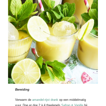
Bereiding
Verwarm de
amandel-rijst drank
op een middelmatig
vuur. Doe er doe 2 à 4 theelepels
Safran & Vanille
bij.