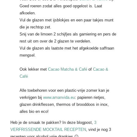
Goed roeren zodat alles goed opgelost is. Laat
afkoelen.
Vul de glazen met ijsblokjes en een paar takjes munt
die je rechtop zet.
Snij van de limoen 2 schijfjes als garniering en pers de
rest uit om over de 2 glazen te verdelen.
Vul de glazen als laatste met het afgekoelde saffraan
mengsel.
Ook lekker met
Cacao Matcha & Café
of
Cacao &
Café
Alle toebehoren voor een plastic-vrije zomer kan je
verkrijgen bij
www.amanvida.eu
: papieren rietjes,
glazen drinkflessen, thermos of brooddoos in inox,
alles bio en eco!
Heb je de smaak te pakken? In deze blogpost,
3
VERFRISSENDE MOCKTAIL RECEPTEN
, vind je nog 3
recepten voor alcohol vrije drankjes 🙂