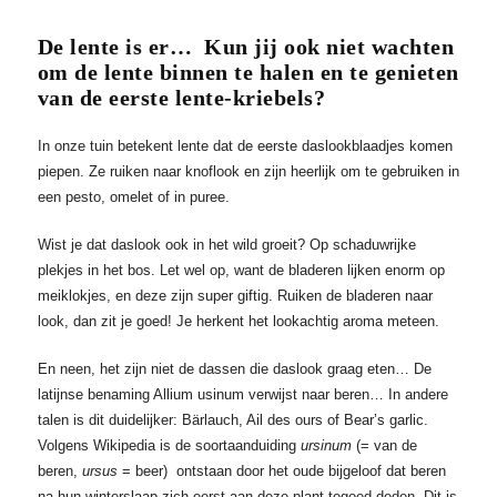
De lente is er…
Kun jij ook niet wachten
om de lente binnen te halen en te genieten
van de eerste lente-kriebels?
In onze tuin betekent lente dat de eerste daslookblaadjes komen
piepen. Ze ruiken naar knoflook en zijn heerlijk om te gebruiken in
een pesto, omelet of in puree.
Wist je dat daslook ook in het wild groeit? Op schaduwrijke
plekjes in het bos. Let wel op, want de bladeren lijken enorm op
meiklokjes, en deze zijn super giftig. Ruiken de bladeren naar
look, dan zit je goed! Je herkent het lookachtig aroma meteen.
En neen, het zijn niet de dassen die daslook graag eten… De
latijnse benaming Allium usinum verwijst naar beren… In andere
talen is dit duidelijker: Bärlauch, Ail des ours of Bear’s garlic.
Volgens Wikipedia is de soortaanduiding
ursinum
(= van de
beren,
ursus
= beer) ontstaan door het oude bijgeloof dat beren
na hun winterslaap zich eerst aan deze plant tegoed deden. Dit is