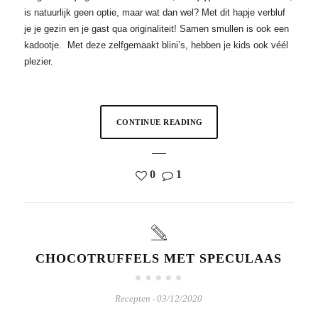
is natuurlijk geen optie, maar wat dan wel? Met dit hapje verbluf
je je gezin en je gast qua originaliteit! Samen smullen is ook een
kadootje. Met deze zelfgemaakt blini’s, hebben je kids ook véél
plezier.
CONTINUE READING
0
1
CHOCOTRUFFELS MET SPECULAAS
Recepten
03/12/2020
-