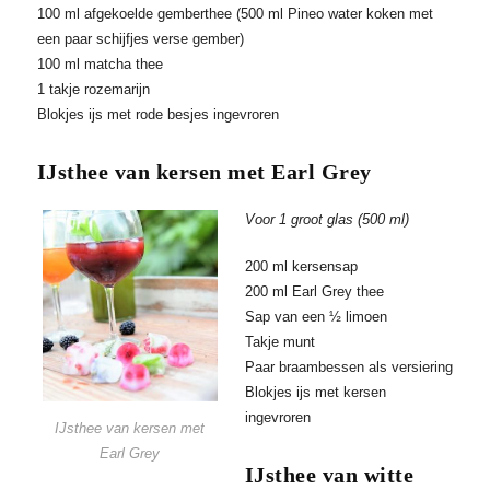
100 ml afgekoelde gemberthee (500 ml Pineo water koken met
een paar schijfjes verse gember)
100 ml matcha thee
1 takje rozemarijn
Blokjes ijs met rode besjes ingevroren
IJsthee van kersen met Earl Grey
Voor 1 groot glas (500 ml)
200 ml kersensap
200 ml Earl Grey thee
Sap van een ½ limoen
Takje munt
Paar braambessen als versiering
Blokjes ijs met kersen
ingevroren
IJsthee van kersen met
Earl Grey
IJsthee van witte