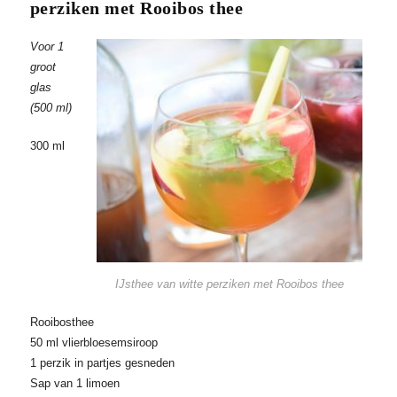
perziken met Rooibos thee
Voor 1
groot
glas
(500 ml)
300 ml
IJsthee van witte perziken met Rooibos thee
Rooibosthee
50 ml vlierbloesemsiroop
1 perzik in partjes gesneden
Sap van 1 limoen