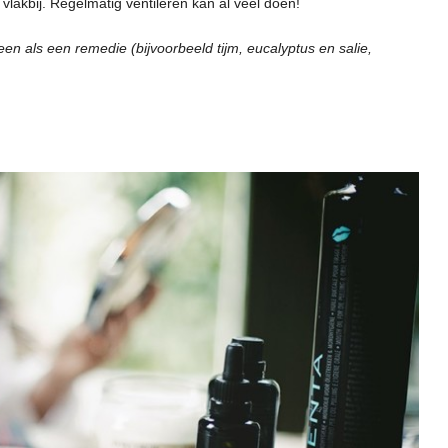
vlakbij. Regelmatig ventileren kan al veel doen!
een als een remedie (bijvoorbeeld tijm, eucalyptus en salie,