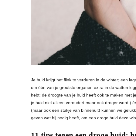
Je huid krijgt het flink te verduren in de winter; een 
om één van je grootste organen extra in de watten legge
hebt: de droogte van je huid heeft ook te maken met j
je huid niet alleen veroudert maar ook droger wordt) é
(maar ook een stukje van binnenuit) kunnen we gelukki
geven wat hij nodig heeft, om een droge huid deze wi
11 tips tegen een droge huid: 