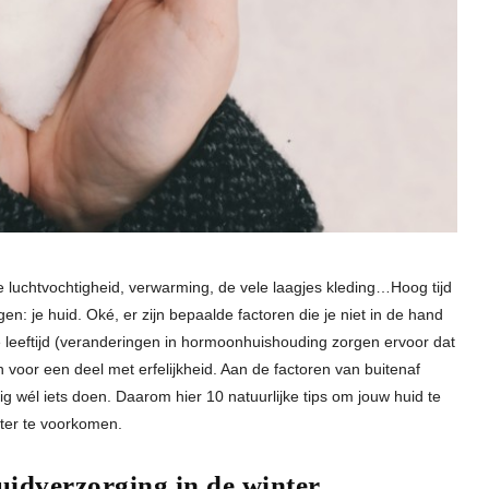
lage luchtvochtigheid, verwarming, de vele laagjes kleding…Hoog tijd
n: je huid. Oké, er zijn bepaalde factoren die je niet in de hand
e leeftijd (veranderingen in hormoonhuishouding zorgen ervoor dat
n voor een deel met erfelijkheid. Aan de factoren van buitenaf
g wél iets doen. Daarom hier 10 natuurlijke tips om jouw huid te
nter te voorkomen.
huidverzorging in de winter