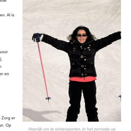
ooie
n. Al is
 voor
).
n
ter en
? Zorg er
aan. Op
Heerlijk om te wintersporten, in het zonnetje op