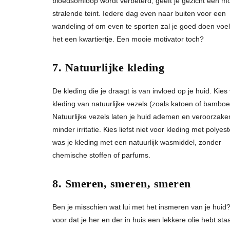
bloedsomloop wordt verbeterd, geeft je gezicht een m
stralende teint. Iedere dag even naar buiten voor een
wandeling of om even te sporten zal je goed doen voele
het een kwartiertje. Een mooie motivator toch?
7. Natuurlijke kleding
De kleding die je draagt is van invloed op je huid. Kies
kleding van natuurlijke vezels (zoals katoen of bamboe
Natuurlijke vezels laten je huid ademen en veroorzake
minder irritatie. Kies liefst niet voor kleding met polyes
was je kleding met een natuurlijk wasmiddel, zonder
chemische stoffen of parfums.
8. Smeren, smeren, smeren
Ben je misschien wat lui met het insmeren van je huid
voor dat je her en der in huis een lekkere olie hebt st