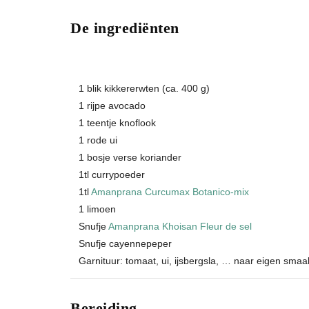
De ingrediënten
1 blik kikkererwten (ca. 400 g)
1 rijpe avocado
1 teentje knoflook
1 rode ui
1 bosje verse koriander
1tl currypoeder
1tl
Amanprana Curcumax Botanico-mix
1 limoen
Snufje
Amanprana Khoisan Fleur de sel
Snufje cayennepeper
Garnituur: tomaat, ui, ijsbergsla, … naar eigen smaa
Bereiding