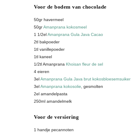
Voor de bodem van chocolade
50gr havermeel
50gr
Amanprana kokosmeel
1 1/2el
Amanprana Gula Java Cacao
2tl bakpoeder
1tl vanillepoeder
1tl kaneel
1/2tl Amanprana
Khoisan fleur de sel
4 eieren
3el
Amanprana Gula Java brut kokosbloesemsuiker
3el
Amanprana kokosolie
, gesmolten
2el amandelpasta
250ml amandelmelk
Voor de versiering
1 handje pecannoten