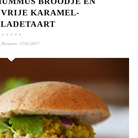
HUMMUS BROODJE EN
VRIJE KARAMEL-
LADETAART
,
Recepten
17/01/2017
-