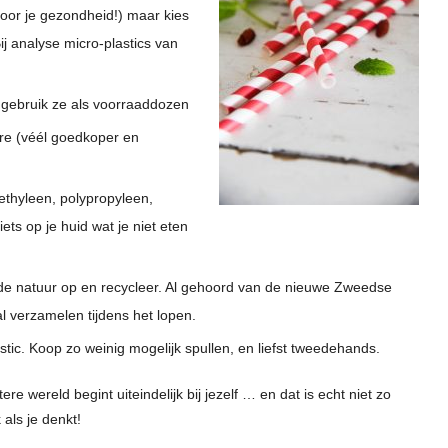
 voor je gezondheid!) maar kies
ij analyse micro-plastics van
n gebruik ze als voorraaddozen
re (véél goedkoper en
ethyleen, polypropyleen,
ts op je huid wat je niet eten
n de natuur op en recycleer. Al gehoord van de nieuwe Zweedse
al verzamelen tijdens het lopen.
astic. Koop zo weinig mogelijk spullen, en liefst tweedehands.
ere wereld begint uiteindelijk bij jezelf … en dat is echt niet zo
k als je denkt!