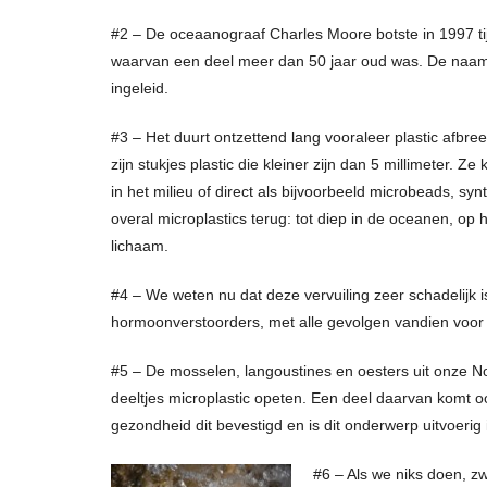
#2 – De oceaanograaf Charles Moore botste in 1997 ti
waarvan een deel meer dan 50 jaar oud was. De naam
ingeleid.
#3 – Het duurt ontzettend lang vooraleer plastic afbre
zijn stukjes plastic die kleiner zijn dan 5 millimeter. Z
in het milieu of direct als bijvoorbeeld microbeads, sy
overal microplastics terug: tot diep in de oceanen, op h
lichaam.
#4 – We weten nu dat deze vervuiling zeer schadelijk i
hormoonverstoorders, met alle gevolgen vandien voor
#5 – De mosselen, langoustines en oesters uit onze No
deeltjes microplastic opeten. Een deel daarvan komt oo
gezondheid dit bevestigd en is dit onderwerp uitvoerig
#6 – Als we niks doen, zw