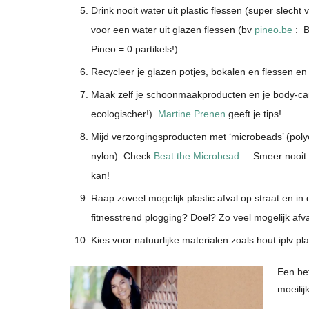
Drink nooit water uit plastic flessen (super slecht
voor een water uit glazen flessen (bv
pineo.be
: B
Pineo = 0 partikels!)
Recycleer je glazen potjes, bokalen en flessen e
Maak zelf je schoonmaakproducten en je body-ca
ecologischer!).
Martine Prenen
geeft je tips!
Mijd verzorgingsproducten met ‘microbeads’ (poly
nylon). Check
Beat the Microbead
– Smeer nooit ie
kan!
Raap zoveel mogelijk plastic afval op straat en i
fitnesstrend plogging? Doel? Zo veel mogelijk afv
Kies voor natuurlijke materialen zoals hout iplv pl
Een bet
moeilij