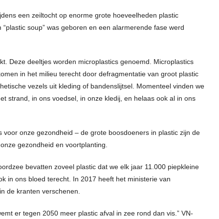
jdens een zeiltocht op enorme grote hoeveelheden plastic
 “plastic soup” was geboren en een alarmerende fase werd
ekt. Deze deeltjes worden microplastics genoemd. Microplastics
e komen in het milieu terecht door defragmentatie van groot plastic
nthetische vezels uit kleding of bandenslijtsel. Momenteel vinden we
et strand, in ons voedsel, in onze kledij, en helaas ook al in ons
s voor onze gezondheid – de grote boosdoeners in plastic zijn de
 onze gezondheid en voortplanting.
ordzee bevatten zoveel plastic dat we elk jaar 11.000 piepkleine
k in ons bloed terecht. In 2017 heeft het ministerie van
 in de kranten verschenen.
emt er tegen 2050 meer plastic afval in zee rond dan vis.” VN-