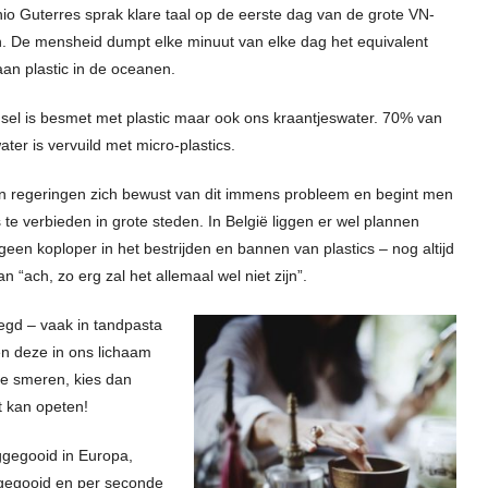
nio Guterres sprak klare taal op de eerste dag van de grote VN-
. De mensheid dumpt elke minuut van elke dag het equivalent
aan plastic in de oceanen.
dsel is besmet met plastic maar ook ons kraantjeswater. 70% van
ter is vervuild met micro-plastics.
ijn regeringen zich bewust van dit immens probleem en begint men
es te verbieden in grote steden. In België liggen er wel plannen
geen koploper in het bestrijden en bannen van plastics – nog altijd
an “ach, zo erg zal het allemaal wel niet zijn”.
egd – vaak in tandpasta
en deze in ons lichaam
afe smeren, kies dan
et kan opeten!
eggegooid in Europa,
ggegooid en per seconde