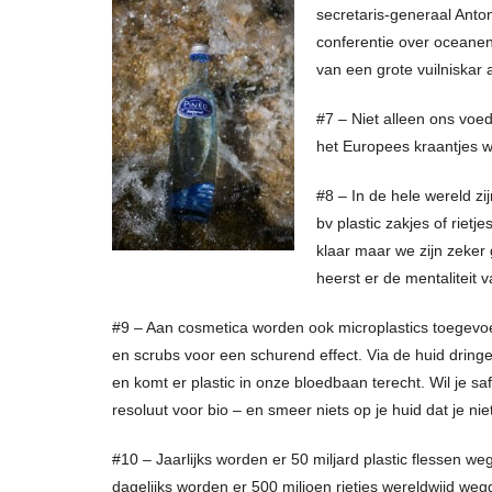
secretaris-generaal Anto
conferentie over oceanen
van een grote vuilniskar 
#7 – Niet alleen ons voe
het Europees kraantjes wa
#8 – In de hele wereld z
bv plastic zakjes of rietj
klaar maar we zijn zeker 
heerst er de mentaliteit v
#9 – Aan cosmetica worden ook microplastics toegevo
en scrubs voor een schurend effect. Via de huid dring
en komt er plastic in onze bloedbaan terecht. Wil je s
resoluut voor bio – en smeer niets op je huid dat je ni
#10 – Jaarlijks worden er 50 miljard plastic flessen w
dagelijks worden er 500 miljoen rietjes wereldwijd we