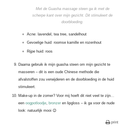
Met de Guasha massage steen ga ik met de
scherpe kant over mijn gezicht. Dit stimuleert de
doorbloeding.
Acne: lavendel, tea tree, sandelhout
Gevoelige huid: roomse kamille en rozenhout
Rijpe huid: roos
Daarna gebruik ik mijn guasha steen om mijn gezicht te
masseren – dit is een oude Chinese methode die
afvalstoffen zou verwijderen en de doorbloeding in de huid
stimuleert.
Make-up in de zomer? Voor mij hoeft dit niet veel te zijn…
een
oogpotloodje
,
bronzer
en lipgloss – ik ga voor de nude
look: natuurlijk mooi 😉
print