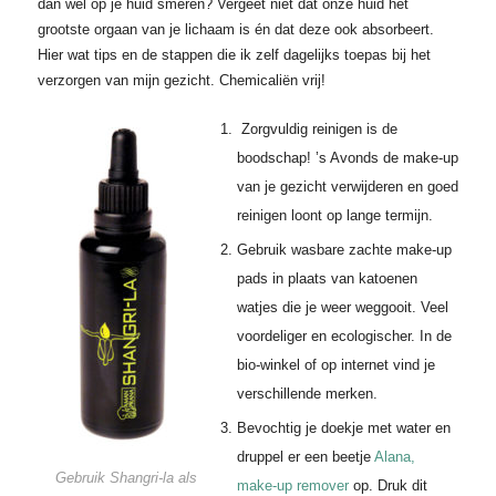
dan wel op je huid smeren? Vergeet niet dat onze huid het
grootste orgaan van je lichaam is én dat deze ook absorbeert.
Hier wat tips en de stappen die ik zelf dagelijks toepas bij het
verzorgen van mijn gezicht. Chemicaliën vrij!
Zorgvuldig reinigen is de
boodschap! ’s Avonds de make-up
van je gezicht verwijderen en goed
reinigen loont op lange termijn.
Gebruik wasbare zachte make-up
pads in plaats van katoenen
watjes die je weer weggooit. Veel
voordeliger en ecologischer. In de
bio-winkel of op internet vind je
verschillende merken.
Bevochtig je doekje met water en
druppel er een beetje
Alana,
Gebruik Shangri-la als
make-up remover
op. Druk dit