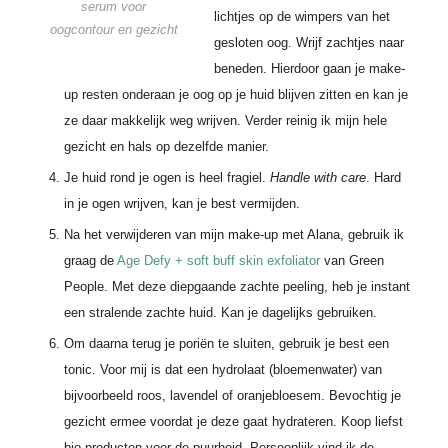
serum voor
lichtjes op de wimpers van het
oogcontour en gezicht
gesloten oog. Wrijf zachtjes naar
beneden. Hierdoor gaan je make-
up resten onderaan je oog op je huid blijven zitten en kan je
ze daar makkelijk weg wrijven. Verder reinig ik mijn hele
gezicht en hals op dezelfde manier.
Je huid rond je ogen is heel fragiel.
Handle with care
. Hard
in je ogen wrijven, kan je best vermijden.
Na het verwijderen van mijn make-up met Alana, gebruik ik
graag de
Age Defy + soft buff skin exfoliator
van Green
People. Met deze diepgaande zachte peeling, heb je instant
een stralende zachte huid. Kan je dagelijks gebruiken.
Om daarna terug je poriën te sluiten, gebruik je best een
tonic. Voor mij is dat een hydrolaat (bloemenwater) van
bijvoorbeeld roos, lavendel of oranjebloesem. Bevochtig je
gezicht ermee voordat je deze gaat hydrateren. Koop liefst
bio producten voor de puurheid. Persoonlijk vind ik de