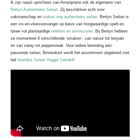
ik zijn naast oprichters van Amanprana ook de eigenaren van
Bertyn Authentieke Seitan
. Zij beschikken echt over
vakmanschap en
maken nog authentieke seitan
. Bertyn Seitan is
een vis-en-vleesvervanger op basis van hoogwaardige spelt-en
tarwe vol plantaardige
eiwitten en aminozuren
. Bij Bertyn hebben
ze momenteel 9 verschillende ‘smaken’; van natuur tot teriyaki
en van satay tot peppersteak. Voor iedere bereiding een
passende seitan. Binnenkort wordt het assortiment uitgebreid met
het
heerlijke Seitan Veggie Gehakt
!