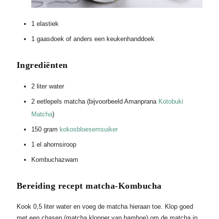
1 elastiek
1 gaasdoek of anders een keukenhanddoek
Ingrediënten
2 liter water
2 eetlepels matcha (bijvoorbeeld Amanprana
Kotobuki
Matcha
)
150 gram
kokosbloesemsuiker
1 el ahornsiroop
Kombuchazwam
Bereiding recept matcha-Kombucha
Kook 0,5 liter water en voeg de matcha hieraan toe. Klop goed
met een chasen (matcha klopper van bamboe) om de matcha in