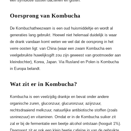
een symbiose tussen bacteriën en gisten.
Oorsprong van Kombucha
De Kombuchatheezwam is een oud huismiddeltje en wordt al
generaties lang gebruikt. Hoewel niet helemaal duidelijk is waar
de drank vandaan komt weten we wel dat de oorsprong in het
verre oosten ligt: van China (waar een zwam Kombucha een
veelgebruikte huwelijksgift zou zijn geweest van grootmoeder aan
kleindochter), Korea, Japan. Via Rusland en Polen is Kombucha
in Europa belandt.
Wat zit er in Kombucha?
Kombucha is een veelzijdig drankje en bevat onder andere
organische zuren, gluconzuur, glucuronzuur, azijnzuur,
rechtsdraaiend melkzuur, natuurlijke antibiotische stoffen (zoals
usninezuur) en vitaminen. Omdat er in de Kombucha suiker zit
zal er bij de fermentatie een beetje alcohol ontstaan (hooguit 1%).
Daarnaast zit er ook een klein beetje cafeïne in van de gebruikte