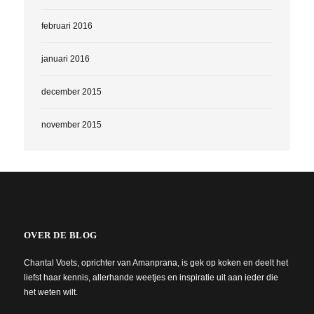
februari 2016
januari 2016
december 2015
november 2015
OVER DE BLOG
Chantal Voets, oprichter van Amanprana, is gek op koken en deelt het
liefst haar kennis, allerhande weetjes en inspiratie uit aan ieder die
het weten wilt.